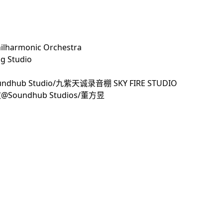
harmonic Orchestra
g Studio
ndhub Studio/九紫天诚录音棚 SKY FIRE STUDIO
文@Soundhub Studios/董方昱