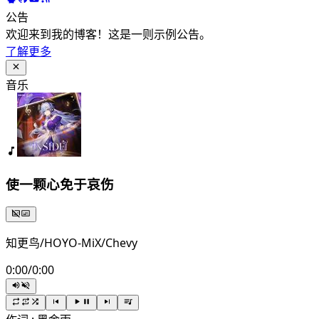
公告
欢迎来到我的博客！这是一则示例公告。
了解更多
音乐
使一颗心免于哀伤
知更鸟/HOYO-MiX/Chevy
0:00
/
0:00