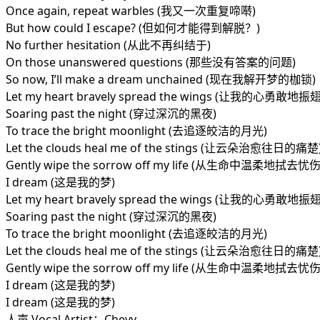
Once again, repeat warbles (我又一次重复啼啭)
But how could I escape? (但如何才能得到解脱？)
No further hesitation (从此不再纠结于)
On those unanswered questions (那些没有答案的问题)
So now, I’ll make a dream unchained (现在我解开梦的枷锁)
Let my heart bravely spread the wings (让我的心勇敢地
Soaring past the night (穿过深沉的黑夜)
To trace the bright moonlight (去追逐皎洁的月光)
Let the clouds heal me of the stings (让云朵治愈往日的痛楚
Gently wipe the sorrow off my life (从生命中温柔地拭去忧伤
I dream (这是我的梦)
Let my heart bravely spread the wings (让我的心勇敢地
Soaring past the night (穿过深沉的黑夜)
To trace the bright moonlight (去追逐皎洁的月光)
Let the clouds heal me of the stings (让云朵治愈往日的痛楚
Gently wipe the sorrow off my life (从生命中温柔地拭去忧伤
I dream (这是我的梦)
I dream (这是我的梦)
人声 Vocal Artist：Chevy