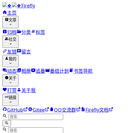
Firefly
主页
文章
归档
分类
标签
社交
友链
留言
我的
动态
相册
追番
番组计划
书签导航
关于
打赏
关于我
链接
GitHub
Gitee
QQ交流群
Firefly文档