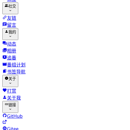
社交
友链
留言
我的
动态
相册
追番
番组计划
书签导航
关于
打赏
关于我
链接
GitHub
Gitee