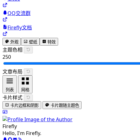
QQ交流群
Firefly文档
外观
壁纸
特效
主题色相
250
文章布局
列表
网格
卡片样式
卡片边框和阴影
卡片跟随主题色
Firefly
Hello, I'm Firefly.