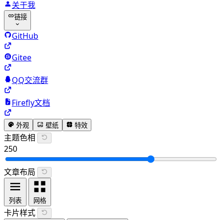
关于我
链接
GitHub
Gitee
QQ交流群
Firefly文档
外观
壁纸
特效
主题色相
250
文章布局
列表
网格
卡片样式