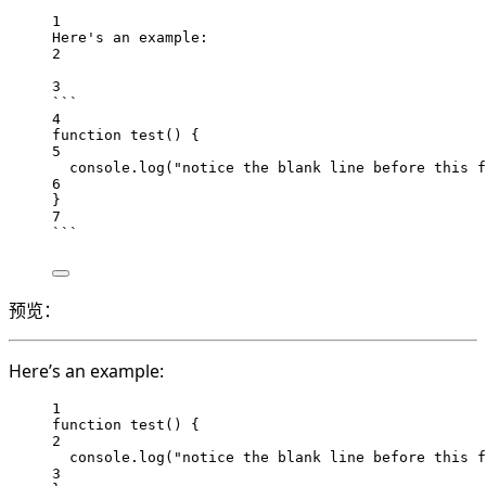
1
Here's an example:
2
3
```
4
function test() {
5
console.log("notice the blank line before this f
6
}
7
```
预览：
Here’s an example:
1
function test() {
2
console.log("notice the blank line before this f
3