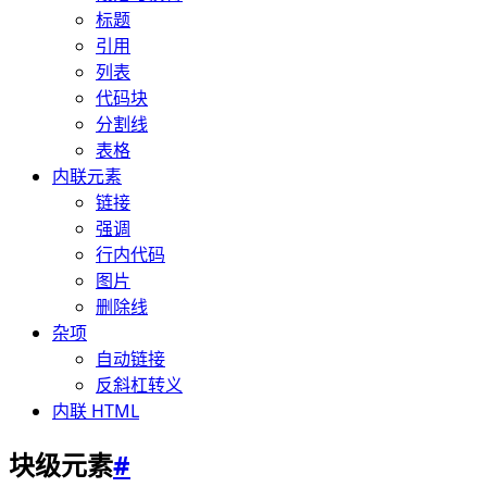
标题
引用
列表
代码块
分割线
表格
内联元素
链接
强调
行内代码
图片
删除线
杂项
自动链接
反斜杠转义
内联 HTML
块级元素
#