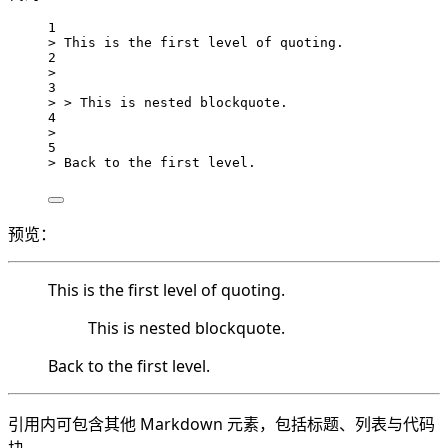
1
> This is the first level of quoting.
2
>
3
> > This is nested blockquote.
4
>
5
> Back to the first level.
预览：
This is the first level of quoting.
This is nested blockquote.
Back to the first level.
引用内可包含其他 Markdown 元素，包括标题、列表与代码