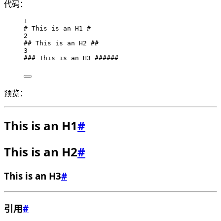
代码：
1
# This is an H1 #
2
## This is an H2 ##
3
### This is an H3 ######
预览：
This is an H1
#
This is an H2
#
This is an H3
#
引用
#