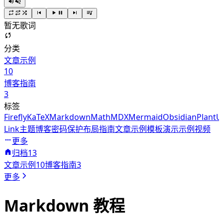
暂无歌词
分类
文章示例
10
博客指南
3
标签
Firefly
KaTeX
Markdown
Math
MDX
Mermaid
Obsidian
Plant
Link
主题
博客
密码保护
布局
指南
文章示例
模板
演示
示例
视频
更多
归档
13
文章示例
10
博客指南
3
更多
Markdown 教程