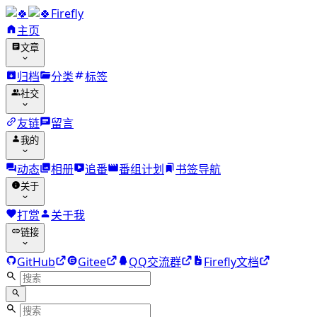
Firefly
主页
文章
归档
分类
标签
社交
友链
留言
我的
动态
相册
追番
番组计划
书签导航
关于
打赏
关于我
链接
GitHub
Gitee
QQ交流群
Firefly文档