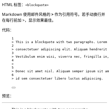
HTML 标签：
<blockquote>
Markdown 使用邮件风格的
>
作为引用符号。若手动换行并
在每行前加 >，显示效果最佳。
代码：
1
> This is a blockquote with two paragraphs. Lorem 
2
> consectetuer adipiscing elit. Aliquam hendrerit 
3
> Vestibulum enim wisi, viverra nec, fringilla in,
4
>
5
> Donec sit amet nisl. Aliquam semper ipsum sit am
6
> id sem consectetuer libero luctus adipiscing.
预览：