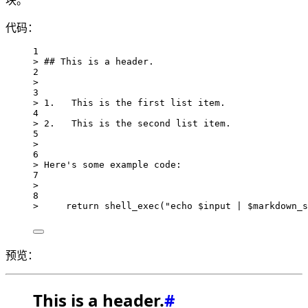
块。
代码：
1
> ## This is a header.
2
>
3
> 1.   This is the first list item.
4
> 2.   This is the second list item.
5
>
6
> Here's some example code:
7
>
8
>     return shell_exec("echo $input | $markdown_s
预览：
This is a header.
#