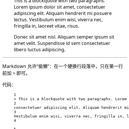
This is a blockquote with two paragraphs.
Lorem ipsum dolor sit amet, consectetuer
adipiscing elit. Aliquam hendrerit mi posuere
lectus. Vestibulum enim wisi, viverra nec,
fringilla in, laoreet vitae, risus.
Donec sit amet nisl. Aliquam semper ipsum sit
amet velit. Suspendisse id sem consectetuer
libero luctus adipiscing.
Markdown 允许“偷懒”：在一个硬换行段落中，只在第一行
前加 > 即可。
代码：
1
> This is a blockquote with two paragraphs. Lorem 
2
consectetuer adipiscing elit. Aliquam hendrerit mi
3
Vestibulum enim wisi, viverra nec, fringilla in, l
4