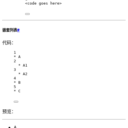
<code goes here>
嵌套列表
#
代码：
1
* A
2
* A1
3
* A2
4
* B
5
* C
预览：
A