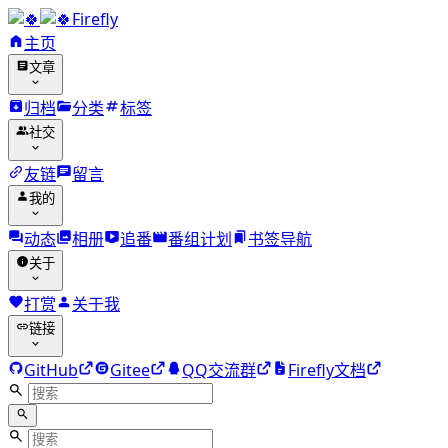
Firefly
主页
文章
归档
分类
标签
社交
友链
留言
我的
动态
相册
追番
番组计划
书签导航
关于
打赏
关于我
链接
GitHub
Gitee
QQ交流群
Firefly文档