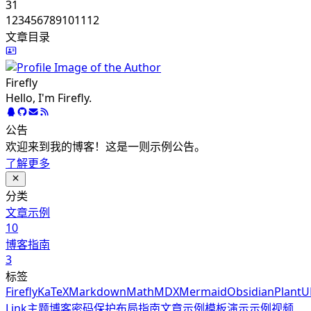
31
1
2
3
4
5
6
7
8
9
10
11
12
文章目录
Firefly
Hello, I'm Firefly.
公告
欢迎来到我的博客！这是一则示例公告。
了解更多
分类
文章示例
10
博客指南
3
标签
Firefly
KaTeX
Markdown
Math
MDX
Mermaid
Obsidian
Plant
Link
主题
博客
密码保护
布局
指南
文章示例
模板
演示
示例
视频