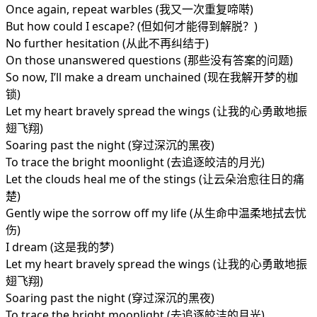
Once again, repeat warbles (我又一次重复啼啭)
But how could I escape? (但如何才能得到解脱？)
No further hesitation (从此不再纠结于)
On those unanswered questions (那些没有答案的问题)
So now, I’ll make a dream unchained (现在我解开梦的枷
锁)
Let my heart bravely spread the wings (让我的心勇敢地振
翅飞翔)
Soaring past the night (穿过深沉的黑夜)
To trace the bright moonlight (去追逐皎洁的月光)
Let the clouds heal me of the stings (让云朵治愈往日的痛
楚)
Gently wipe the sorrow off my life (从生命中温柔地拭去忧
伤)
I dream (这是我的梦)
Let my heart bravely spread the wings (让我的心勇敢地振
翅飞翔)
Soaring past the night (穿过深沉的黑夜)
To trace the bright moonlight (去追逐皎洁的月光)