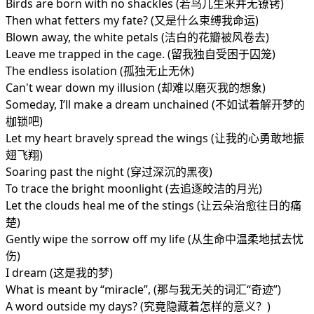
Birds are born with no shackles (若鸟儿生来并无镣铐)
Then what fetters my fate? (又是什么束缚我命运)
Blown away, the white petals (洁白的花瓣被风卷去)
Leave me trapped in the cage. (留我独自受困于囚笼)
The endless isolation (孤独无止无休)
Can't wear down my illusion (却难以磨灭我的想象)
Someday, I’ll make a dream unchained (不如试着解开梦的
枷锁吧)
Let my heart bravely spread the wings (让我的心勇敢地振
翅飞翔)
Soaring past the night (穿过深沉的黑夜)
To trace the bright moonlight (去追逐皎洁的月光)
Let the clouds heal me of the stings (让云朵治愈往日的痛
楚)
Gently wipe the sorrow off my life (从生命中温柔地拭去忧
伤)
I dream (这是我的梦)
What is meant by “miracle”, (那与我无关的词汇“奇迹”)
A word outside my days? (究竟隐藏着怎样的意义？)