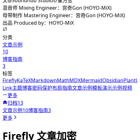
文@Soundhub Studios/董方昱
混音师 Mixing Engineer：宫奇Gon (HOYO-MiX)
母带制作 Mastering Engineer：宫奇Gon (HOYO-MiX)
出品 Produced by：HOYO-MiX
分类
文章示例
10
博客指南
3
标签
Firefly
KaTeX
Markdown
Math
MDX
Mermaid
Obsidian
Plant
Link
主题
博客
密码保护
布局
指南
文章示例
模板
演示
示例
视频
更多
归档
13
文章示例
10
博客指南
3
更多
Firefly 文章加密