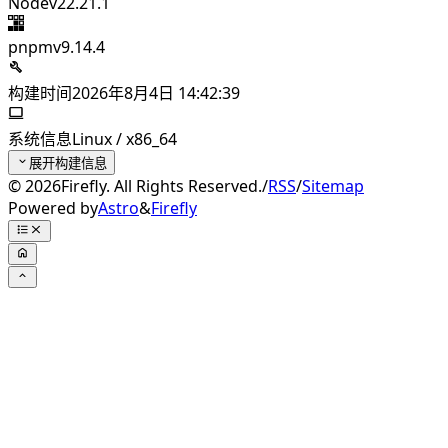
Node
v22.21.1
pnpm
v9.14.4
构建时间
2026年8月4日 14:42:39
系统信息
Linux / x86_64
展开构建信息
©
2026
Firefly. All Rights Reserved.
/
RSS
/
Sitemap
Powered by
Astro
&
Firefly