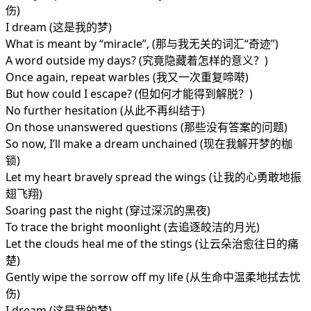
伤)
I dream (这是我的梦)
What is meant by “miracle”, (那与我无关的词汇“奇迹”)
A word outside my days? (究竟隐藏着怎样的意义？)
Once again, repeat warbles (我又一次重复啼啭)
But how could I escape? (但如何才能得到解脱？)
No further hesitation (从此不再纠结于)
On those unanswered questions (那些没有答案的问题)
So now, I’ll make a dream unchained (现在我解开梦的枷
锁)
Let my heart bravely spread the wings (让我的心勇敢地振
翅飞翔)
Soaring past the night (穿过深沉的黑夜)
To trace the bright moonlight (去追逐皎洁的月光)
Let the clouds heal me of the stings (让云朵治愈往日的痛
楚)
Gently wipe the sorrow off my life (从生命中温柔地拭去忧
伤)
I dream (这是我的梦)