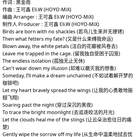
作词 : 黑金雨
作曲 : 王可鑫 Eli.W (HOYO-MiX)
编曲 Arranger : 王可鑫 Eli.W (HOYO-MiX)
制作人 Producer : 王可鑫 Eli.W (HOYO-MiX)
Birds are born with no shackles (若鸟儿生来并无镣铐)
Then what fetters my fate? (又是什么束缚我命运)
Blown away, the white petals (洁白的花瓣被风卷去)
Leave me trapped in the cage. (留我独自受困于囚笼)
The endless isolation (孤独无止无休)
Can't wear down my illusion (却难以磨灭我的想象)
Someday, I’ll make a dream unchained (不如试着解开梦的
枷锁吧)
Let my heart bravely spread the wings (让我的心勇敢地振
翅飞翔)
Soaring past the night (穿过深沉的黑夜)
To trace the bright moonlight (去追逐皎洁的月光)
Let the clouds heal me of the stings (让云朵治愈往日的痛
楚)
Gently wipe the sorrow off my life (从生命中温柔地拭去忧